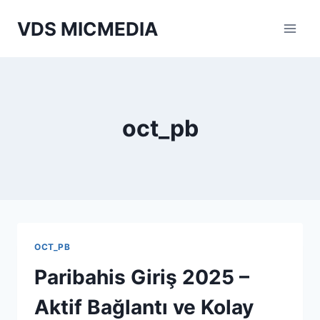
Перейти
VDS MICMEDIA
к
содержимому
oct_pb
OCT_PB
Paribahis Giriş 2025 –
Aktif Bağlantı ve Kolay