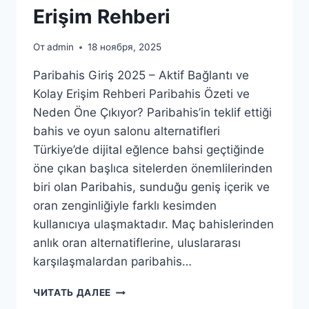
Erişim Rehberi
От
admin
18 ноября, 2025
Paribahis Giriş 2025 – Aktif Bağlantı ve
Kolay Erişim Rehberi Paribahis Özeti ve
Neden Öne Çıkıyor? Paribahis’in teklif ettiği
bahis ve oyun salonu alternatifleri
Türkiye’de dijital eğlence bahsi geçtiğinde
öne çıkan başlıca sitelerden önemlilerinden
biri olan Paribahis, sunduğu geniş içerik ve
oran zenginliğiyle farklı kesimden
kullanıcıya ulaşmaktadır. Maç bahislerinden
anlık oran alternatiflerine, uluslararası
karşılaşmalardan paribahis…
PARIBAHIS
ЧИТАТЬ ДАЛЕЕ
GIRIŞ