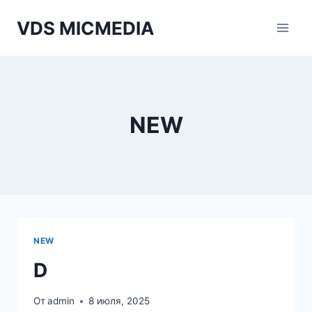
Перейти
VDS MICMEDIA
к
содержимому
NEW
NEW
D
От
admin
8 июля, 2025