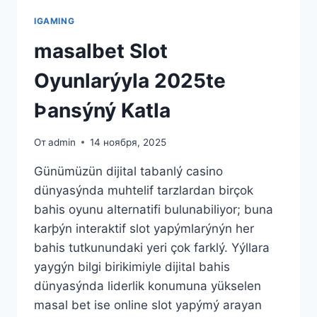
AKÝLLÝ
IGAMING
BAÞLANGÝÇ
masalbet Slot
Oyunlarýyla 2025te
Þansýný Katla
От
admin
14 ноября, 2025
Günümüzün dijital tabanlý casino
dünyasýnda muhtelif tarzlardan birçok
bahis oyunu alternatifi bulunabiliyor; buna
karþýn interaktif slot yapýmlarýnýn her
bahis tutkunundaki yeri çok farklý. Yýllara
yaygýn bilgi birikimiyle dijital bahis
dünyasýnda liderlik konumuna yükselen
masal bet ise online slot yapýmý arayan