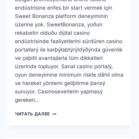
endüstrisine enfes bir start vermek için
Sweet Bonanza platform deneyiminin
üzerine yok. SweetBonanza, yoðun
rekabetin olduðu dijital casino
endüstrisinde faaliyetlerini sürdüren casino
portallarý ile karþýlaþtýrýldýðýnda güvenlik
ve çeþitli avantajlarla tüm dikkatleri
üzerinde topluyor. Sanal casino portalý,
oyun deneyimine minimum riskle dâhil olma
ve hareket yöntemi geliþtirme þansý
sunuyor. Casinoseverlerin yapmasý
gereken…
SWEET
ЧИТАТЬ ДАЛЕЕ
BONANZA
CASINO
BONUSLARÝ
ILE