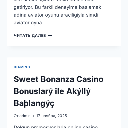
getiriyor. Bu farkli deneyime baslamak
adina aviator oyunu araciligiyla simdi
aviator oyna…
AVIATOR:
ЧИТАТЬ ДАЛЕЕ
ÇEVRIM
IÇI
OYUN
DÜNYASININ
YENI
IGAMING
GÖZDESI
Sweet Bonanza Casino
Bonuslarý ile Akýllý
Baþlangýç
От
admin
17 ноября, 2025
Dolgun promosyonlarla online casino