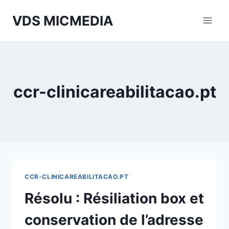
Перейти
VDS MICMEDIA
к
содержимому
ccr-clinicareabilitacao.pt
CCR-CLINICAREABILITACAO.PT
Résolu : Résiliation box et
conservation de l’adresse