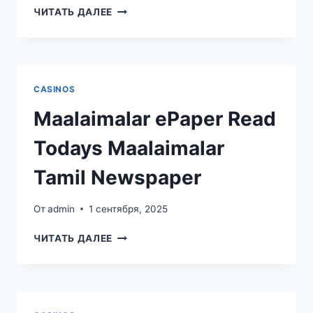
FORMAT
ЧИТАТЬ ДАЛЕЕ
DE
NOMBRE
EXCEL
POINT
VIRGULE
CASINOS
RÉSOLU
EXCEL
Maalaimalar ePaper Read
Todays Maalaimalar
Tamil Newspaper
От
admin
1 сентября, 2025
MAALAIMALAR
ЧИТАТЬ ДАЛЕЕ
EPAPER
READ
TODAYS
MAALAIMALAR
TAMIL