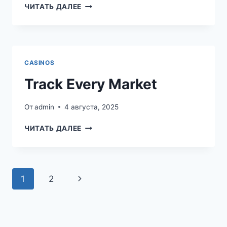
MEJORES
ЧИТАТЬ ДАЛЕЕ
CASINOS
ONLINE
EN
ESPAÑA
EN
CASINOS
2025
Track Every Market
От
admin
4 августа, 2025
TRACK
ЧИТАТЬ ДАЛЕЕ
EVERY
MARKET
Навигация
Следующая
1
2
по
страница
страницам