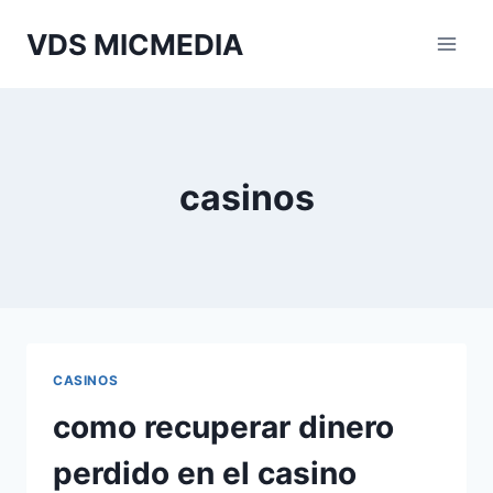
Перейти
VDS MICMEDIA
к
содержимому
casinos
CASINOS
como recuperar dinero
perdido en el casino