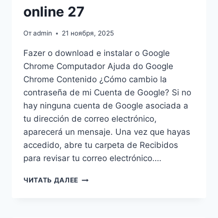
online 27
От
admin
21 ноября, 2025
Fazer o download e instalar o Google
Chrome Computador Ajuda do Google
Chrome Contenido ¿Cómo cambio la
contraseña de mi Cuenta de Google? Si no
hay ninguna cuenta de Google asociada a
tu dirección de correo electrónico,
aparecerá un mensaje. Una vez que hayas
accedido, abre tu carpeta de Recibidos
para revisar tu correo electrónico….
COMO
ЧИТАТЬ ДАЛЕЕ
RECUPERAR
DINERO
PERDIDO