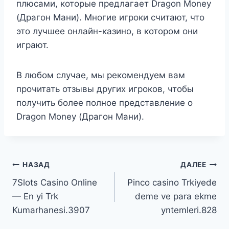
плюсами, которые предлагает Dragon Money
(Драгон Мани). Многие игроки считают, что
это лучшее онлайн-казино, в котором они
играют.
В любом случае, мы рекомендуем вам
прочитать отзывы других игроков, чтобы
получить более полное представление о
Dragon Money (Драгон Мани).
Навигация
НАЗАД
ДАЛЕЕ
7Slots Casino Online
Pinco casino Trkiyede
по
— En yi Trk
deme ve para ekme
записям
Kumarhanesi.3907
yntemleri.828