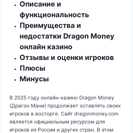
Описание и
функциональность
Преимущества и
недостатки Dragon Money
онлайн казино
Отзывы и оценки игроков
Плюсы
Минусы
В 2025 году онлайн-казино Dragon Money
(Драгон Мани) продолжает оставлять своих
игроков в восторге. Сайт dragonmoney.com
является официальным ресурсом для
игроков из России и других стран. В этом