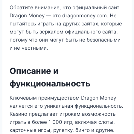
Обратите внимание, что официальный сайт
Dragon Money — это dragonmoney.com. Не
пытайтесь играть на других сайтах, которые
могут быть зеркалом официального сайта,
потому что они могут быть не безопасными
и не честными.
Описание и
функциональность
Ключевым преимуществом Dragon Money
является его уникальная функциональность.
Казино предлагает игрокам возможность
играть в более 1 000 игр, включая слоты,
карточные игры, рулетку, бинго и другие.