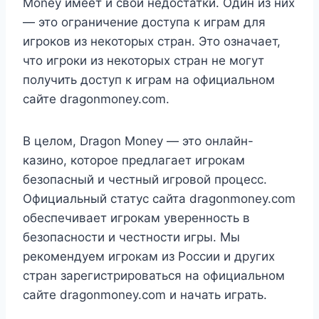
Money имеет и свои недостатки. Один из них
— это ограничение доступа к играм для
игроков из некоторых стран. Это означает,
что игроки из некоторых стран не могут
получить доступ к играм на официальном
сайте dragonmoney.com.
В целом, Dragon Money — это онлайн-
казино, которое предлагает игрокам
безопасный и честный игровой процесс.
Официальный статус сайта dragonmoney.com
обеспечивает игрокам уверенность в
безопасности и честности игры. Мы
рекомендуем игрокам из России и других
стран зарегистрироваться на официальном
сайте dragonmoney.com и начать играть.