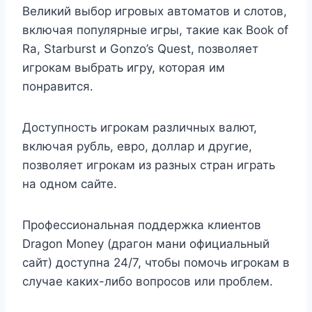
Великий выбор игровых автоматов и слотов,
включая популярные игры, такие как Book of
Ra, Starburst и Gonzo’s Quest, позволяет
игрокам выбрать игру, которая им
понравится.
Доступность игрокам различных валют,
включая рубль, евро, доллар и другие,
позволяет игрокам из разных стран играть
на одном сайте.
Профессиональная поддержка клиентов
Dragon Money (драгон мани официальный
сайт) доступна 24/7, чтобы помочь игрокам в
случае каких-либо вопросов или проблем.