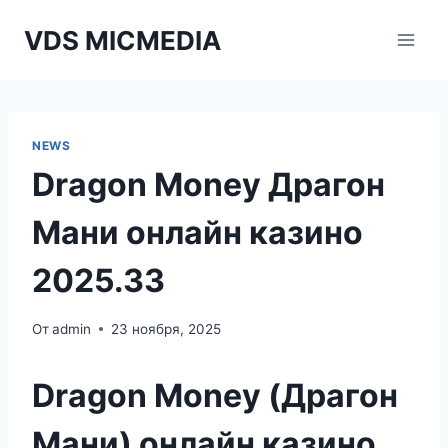
Перейти
VDS MICMEDIA
к
содержимому
NEWS
Dragon Money Драгон
Мани онлайн казино
2025.33
От
admin
23 ноября, 2025
Dragon Money (Драгон
Мани) онлайн казино