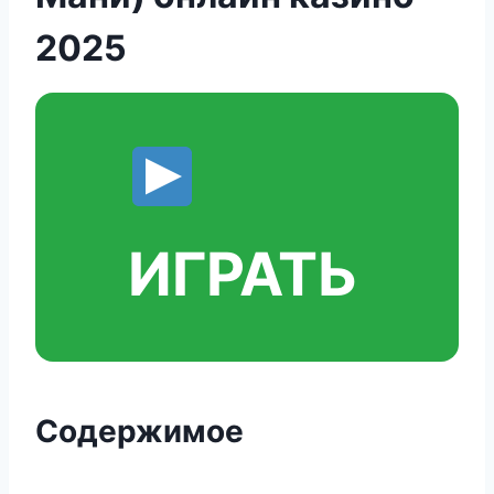
2025
ИГРАТЬ
Содержимое