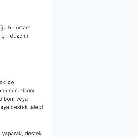
duğu bir ortam
için düzenli
şekilde
rın sorunlarını
Cadibom veya
veya destek talebi
ş yaparak, destek