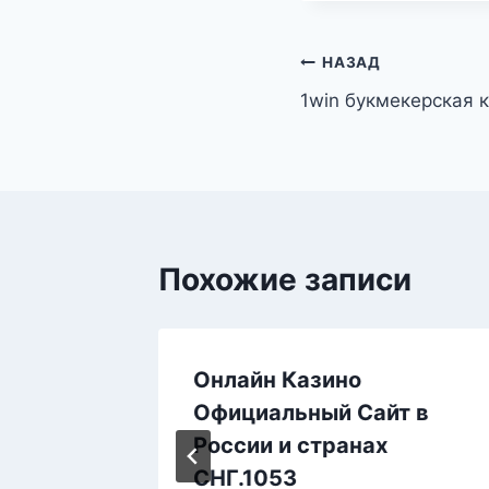
Навигация
НАЗАД
1win букмекерская 
по
записям
Похожие записи
айт
Онлайн Казино
на
Официальный Сайт в
России и странах
СНГ.1053