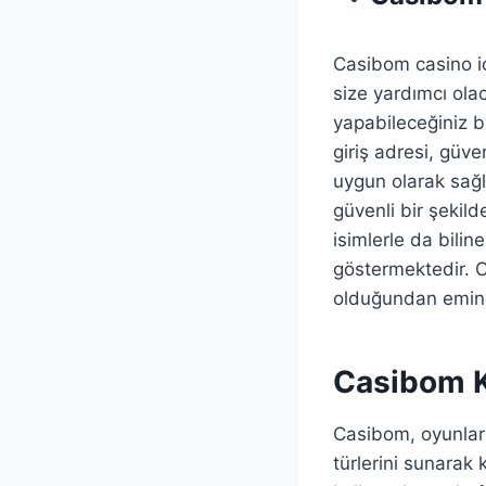
Casibom casino iç
size yardımcı olac
yapabileceğiniz bu
giriş adresi, güve
uygun olarak sağl
güvenli bir şekil
isimlerle da bili
göstermektedir. Ca
olduğundan emin 
Casibom K
Casibom, oyunlar 
türlerini sunarak