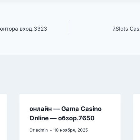
контора вход.3323
7Slots Cas
онлайн — Gama Casino
Online — обзор.7650
От
admin
10 ноября, 2025