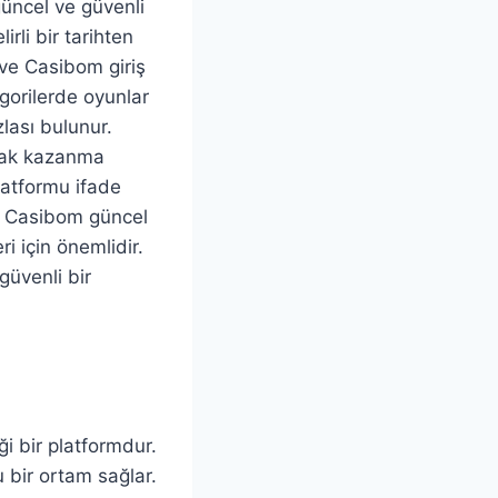
güncel ve güvenli
rli bir tarihten
 ve Casibom giriş
egorilerde oyunlar
lası bulunur.
narak kazanma
platformu ifade
r. Casibom güncel
i için önemlidir.
güvenli bir
i bir platformdur.
u bir ortam sağlar.