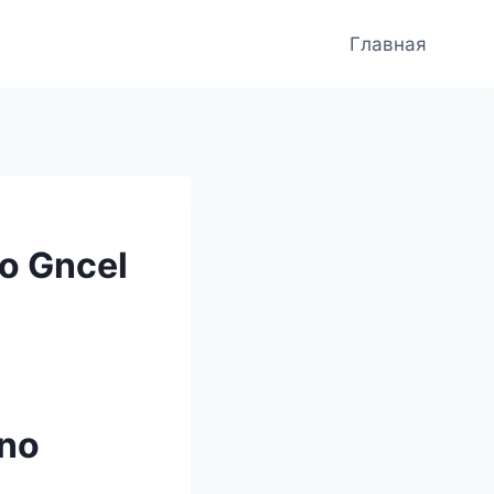
Главная
o Gncel
ino