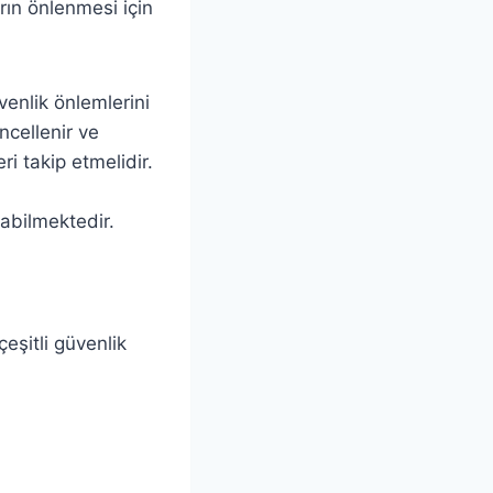
arın önlenmesi için
üvenlik önlemlerini
ncellenir ve
ri takip etmelidir.
labilmektedir.
çeşitli güvenlik