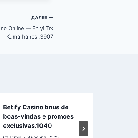
ДАЛЕЕ
ino Online — En yi Trk
Kumarhanesi.3907
Betify Casino bnus de
Mostbe
boas-vindas e promoes
контор
exclusivas.1040
Мостбе
От
admin
9 ноября, 2025
От
admin