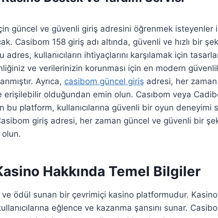
in güncel ve güvenli giriş adresini öğrenmek isteyenler 
ak. Casibom 158 giriş adı altında, güvenli ve hızlı bir şek
 adres, kullanıcıların ihtiyaçlarını karşılamak için tasar
nliğiniz ve verilerinizin korunması için en modern güvenli
anmıştır. Ayrıca,
casibom güncel giriş
adresi, her zaman
de erişilebilir olduğundan emin olun. Casıbom veya Cadibo
nen bu platform, kullanıcılarına güvenli bir oyun deneyimi
sibom giriş adresi, her zaman güncel ve güvenli bir şekil
olun.
asino Hakkında Temel Bilgiler
ve ödül sunan bir çevrimiçi kasino platformudur. Kasino,
 kullanıcılarına eğlence ve kazanma şansını sunar. Casibo