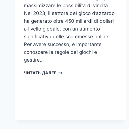
massimizzare le possibilità di vincita.
Nel 2023, il settore del gioco d’azzardo
ha generato oltre 450 miliardi di dollari
a livello globale, con un aumento
significativo delle scommesse online.
Per avere successo, è importante
conoscere le regole dei giochi e
gestire…
STRATEGIE
ЧИТАТЬ ДАЛЕЕ
PER
VINCERE
NEI
CASINÒ:
CONSIGLI
UTILI