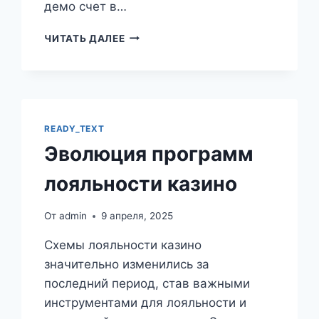
демо счет в…
ОТКРЫТЬ
ЧИТАТЬ ДАЛЕЕ
СЧЕТ
В
АЛЬПАРИ
ТИПЫ
СЧЕТОВ
ALPARI:
READY_TEXT
ЦЕНТОВЫЙ,
Эволюция программ
ECN
лояльности казино
От
admin
9 апреля, 2025
Схемы лояльности казино
значительно изменились за
последний период, став важными
инструментами для лояльности и