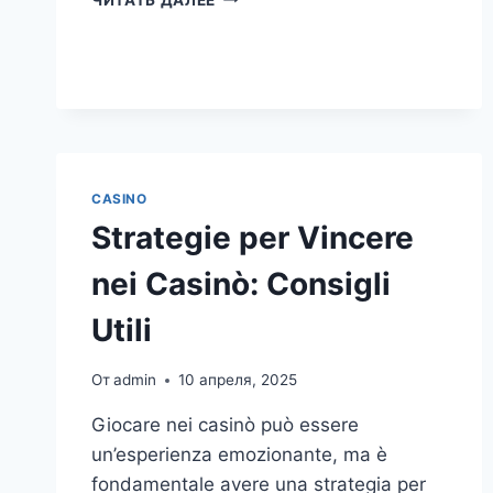
EVOLUTION
OF
LIVE
DEALER
GAMES
IN
ONLINE
CASINOS
CASINO
Strategie per Vincere
nei Casinò: Consigli
Utili
От
admin
10 апреля, 2025
Giocare nei casinò può essere
un’esperienza emozionante, ma è
fondamentale avere una strategia per