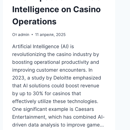
Intelligence on Casino
Operations
От
admin
11 апреля, 2025
Artificial Intelligence (AI) is
revolutionizing the casino industry by
boosting operational productivity and
improving customer encounters. In
2023, a study by Deloitte emphasized
that AI solutions could boost revenue
by up to 30% for casinos that
effectively utilize these technologies.
One significant example is Caesars
Entertainment, which has combined AI-
driven data analysis to improve game…