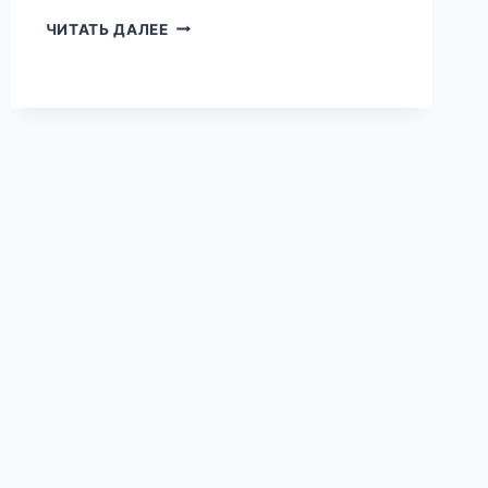
THE
ЧИТАТЬ ДАЛЕЕ
IMPACT
OF
ARTIFICIAL
INTELLIGENCE
ON
CASINO
OPERATIONS